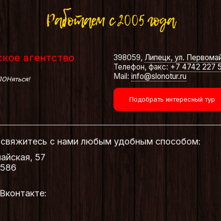
кое агентство
398059,
Липецк, ул. Первомай
Телефон, факс:
+7 4742 227 
Mail:
info@slonotur.ru
ОНяться!
Подобрать интересный тур
а свяжитесь с нами любым удобным способом:
айская, 57
 586
 Вконтакте:
6