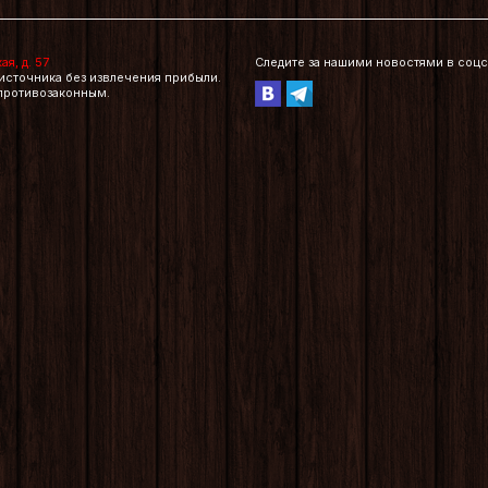
я, д. 57
Cледите за нашими новостями в соцс
источника без извлечения прибыли.
противозаконным.